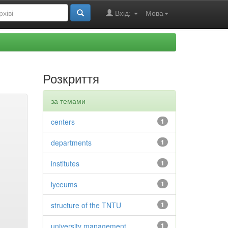
Вхід:
Мова
Розкриття
за темами
centers
1
departments
1
institutes
1
lyceums
1
structure of the TNTU
1
university management
1