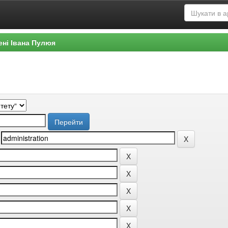
ені Івана Пулюя