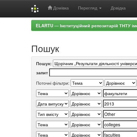
Домівка
Перегляд
Довідка
Skip
ELARTU — Інституційний репозитарій ТНТУ ім
navigation
Пошук
Пошук:
запит
Поточні фільтри: