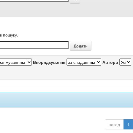
в пошуку.
Впорядкування
Автори
назад
1