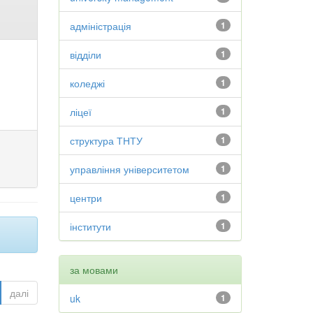
адміністрація
1
відділи
1
коледжі
1
ліцеї
1
структура ТНТУ
1
управління університетом
1
центри
1
інститути
1
за мовами
далі
uk
1