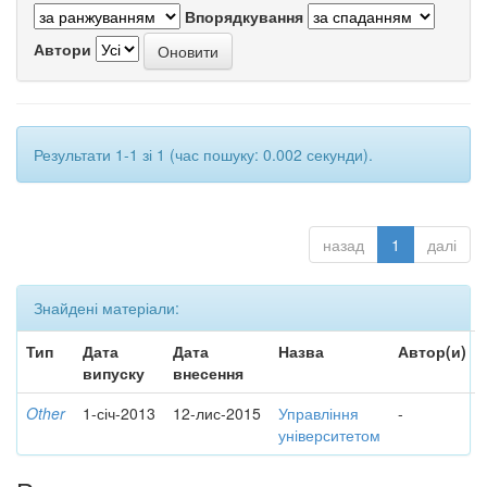
Впорядкування
Автори
Результати 1-1 зі 1 (час пошуку: 0.002 секунди).
назад
1
далі
Знайдені матеріали:
Тип
Дата
Дата
Назва
Автор(и)
випуску
внесення
Other
1-січ-2013
12-лис-2015
Управління
-
університетом