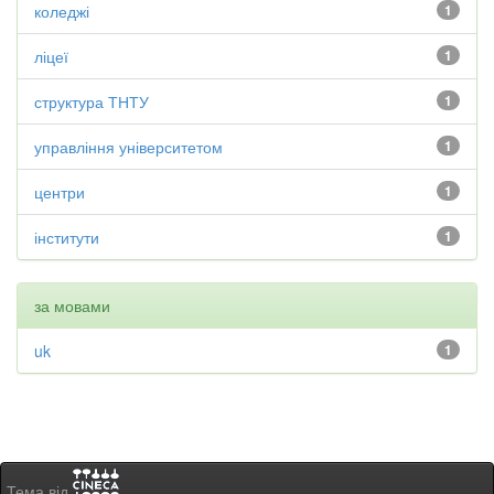
коледжі
1
ліцеї
1
структура ТНТУ
1
управління університетом
1
центри
1
інститути
1
за мовами
uk
1
Тема від