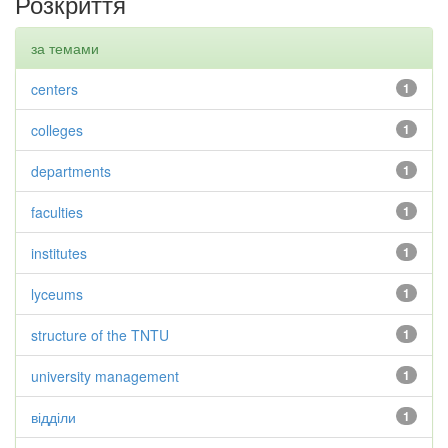
Розкриття
за темами
centers
1
colleges
1
departments
1
faculties
1
institutes
1
lyceums
1
structure of the TNTU
1
university management
1
відділи
1