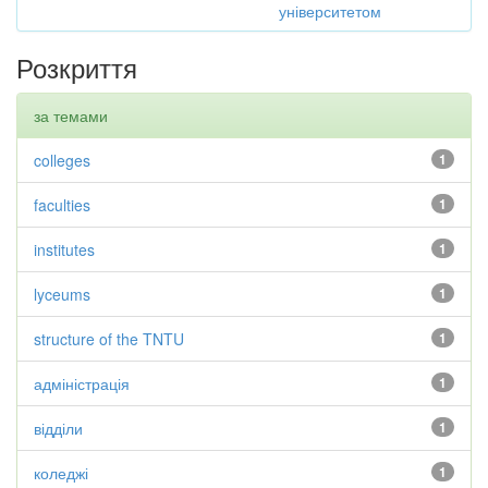
університетом
Розкриття
за темами
colleges
1
faculties
1
institutes
1
lyceums
1
structure of the TNTU
1
адміністрація
1
відділи
1
коледжі
1