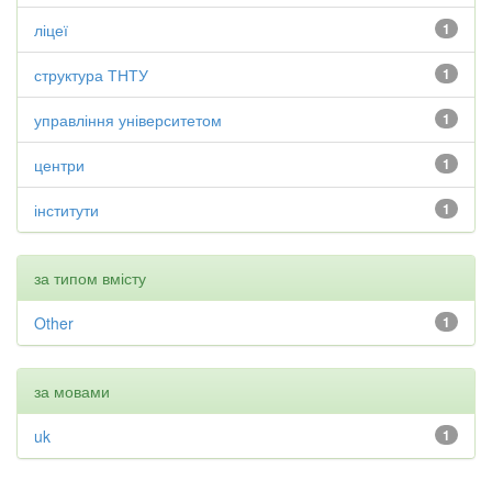
ліцеї
1
структура ТНТУ
1
управління університетом
1
центри
1
інститути
1
за типом вмісту
Other
1
за мовами
uk
1