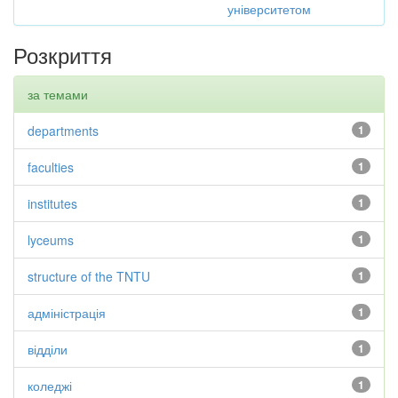
університетом
Розкриття
за темами
departments
1
faculties
1
institutes
1
lyceums
1
structure of the TNTU
1
адміністрація
1
відділи
1
коледжі
1