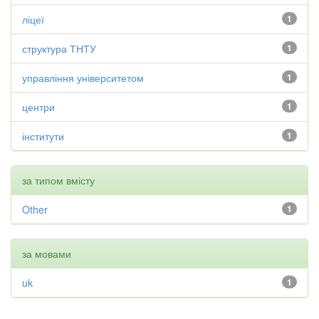
ліцеї
1
структура ТНТУ
1
управління університетом
1
центри
1
інститути
1
за типом вмісту
Other
1
за мовами
uk
1