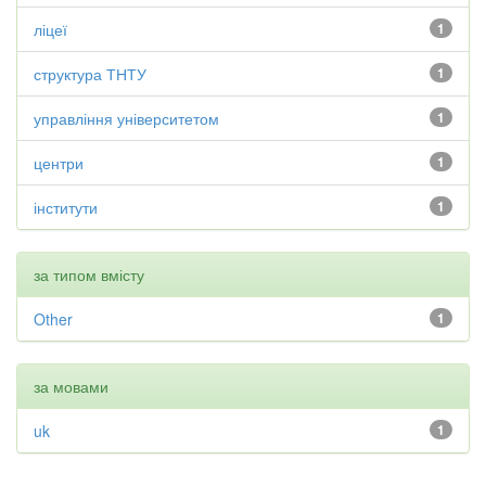
ліцеї
1
структура ТНТУ
1
управління університетом
1
центри
1
інститути
1
за типом вмісту
Other
1
за мовами
uk
1