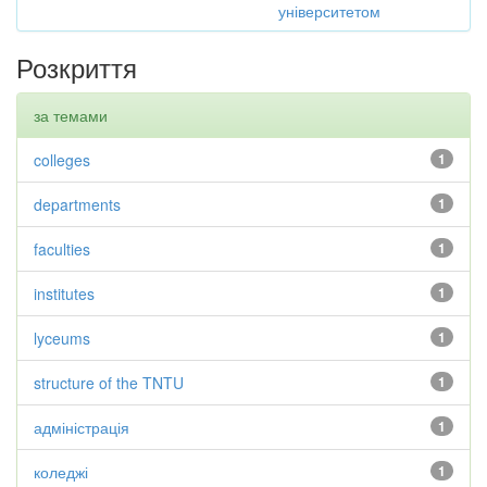
університетом
Розкриття
за темами
colleges
1
departments
1
faculties
1
institutes
1
lyceums
1
structure of the TNTU
1
адміністрація
1
коледжі
1