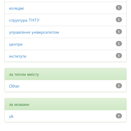
коледжі
1
структура ТНТУ
1
управління університетом
1
центри
1
інститути
1
за типом вмісту
Other
1
за мовами
uk
1