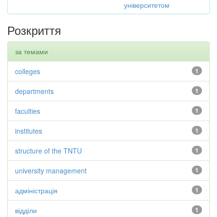
університетом
Розкриття
за темами
colleges
1
departments
1
faculties
1
institutes
1
structure of the TNTU
1
university management
1
адміністрація
1
відділи
1