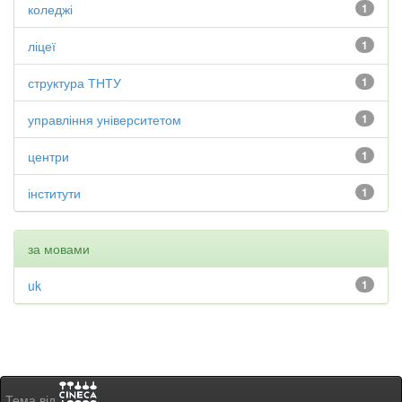
коледжі
1
ліцеї
1
структура ТНТУ
1
управління університетом
1
центри
1
інститути
1
за мовами
uk
1
Тема від