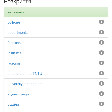
Розкриття
за темами
colleges
1
departments
1
faculties
1
institutes
1
lyceums
1
structure of the TNTU
1
university management
1
адміністрація
1
відділи
1