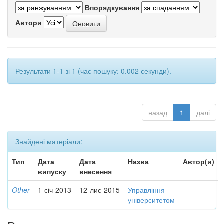
Впорядкування
Автори
Результати 1-1 зі 1 (час пошуку: 0.002 секунди).
назад
1
далі
Знайдені матеріали:
Тип
Дата
Дата
Назва
Автор(и)
випуску
внесення
Other
1-січ-2013
12-лис-2015
Управління
-
університетом