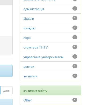
адміністрація
1
відділи
1
коледжі
1
ліцеї
1
структура ТНТУ
1
управління університетом
1
центри
1
інститути
1
далі
за типом вмісту
Other
1