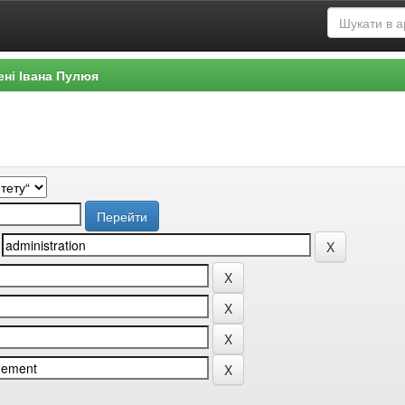
ені Івана Пулюя