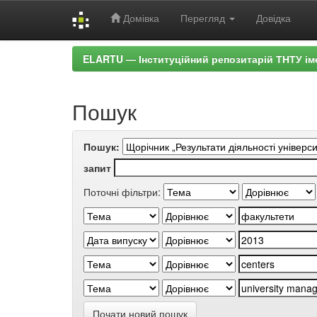
Домівка
Перегляд
Довідка
Skip
ELARTU — Інституційний репозитарій ТНТУ ім
navigation
Пошук
Пошук:
запит
Поточні фільтри:
Почати новий пошук