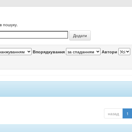
в пошуку.
Впорядкування
Автори
назад
1