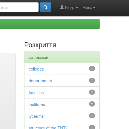
Вхід:
Мова
Розкриття
за темами
colleges
1
departments
1
faculties
1
institutes
1
lyceums
1
structure of the TNTU
1