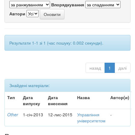
Впорядкування
Автори
Результати 1-1 зі 1 (час пошуку: 0.002 секунди).
назад
1
далі
Знайдені матеріали:
Тип
Дата
Дата
Назва
Автор(и)
випуску
внесення
Other
1-січ-2013
12-лис-2015
Управління
-
університетом