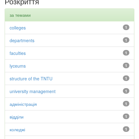
Розкриття
за темами
colleges
1
departments
1
faculties
1
lyceums
1
structure of the TNTU
1
university management
1
адміністрація
1
відділи
1
коледжі
1