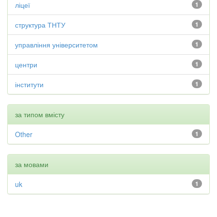
ліцеї
1
структура ТНТУ
1
управління університетом
1
центри
1
інститути
1
за типом вмісту
Other
1
за мовами
uk
1