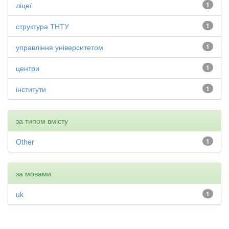
ліцеї
1
структура ТНТУ
1
управління університетом
1
центри
1
інститути
1
за типом вмісту
Other
1
за мовами
uk
1