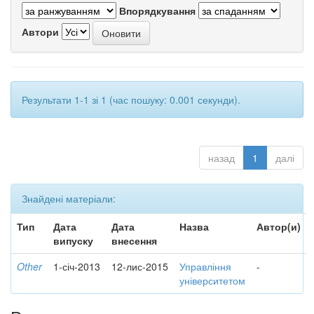
Впорядкування
Автори
Результати 1-1 зі 1 (час пошуку: 0.001 секунди).
назад
1
далі
Знайдені матеріали:
Тип
Дата
Дата
Назва
Автор(и)
випуску
внесення
Other
1-січ-2013
12-лис-2015
Управління
-
університетом