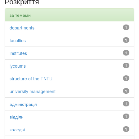
Розкриття
за темами
departments
1
faculties
1
institutes
1
lyceums
1
structure of the TNTU
1
university management
1
адміністрація
1
відділи
1
коледжі
1