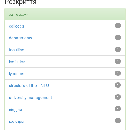
Розкриття
за темами
colleges
1
departments
1
faculties
1
institutes
1
lyceums
1
structure of the TNTU
1
university management
1
відділи
1
коледжі
1