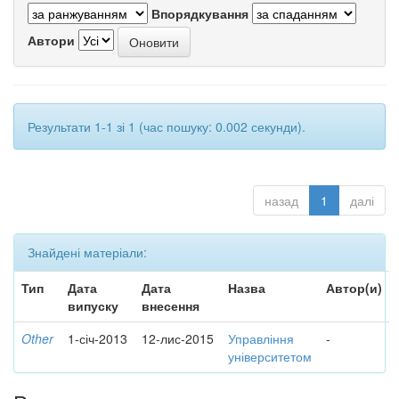
Впорядкування
Автори
Результати 1-1 зі 1 (час пошуку: 0.002 секунди).
назад
1
далі
Знайдені матеріали:
Тип
Дата
Дата
Назва
Автор(и)
випуску
внесення
Other
1-січ-2013
12-лис-2015
Управління
-
університетом