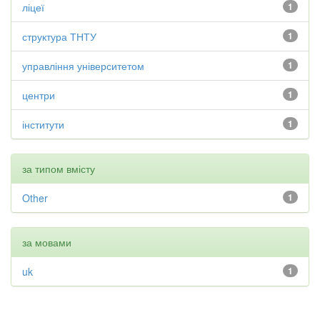
ліцеї
1
структура ТНТУ
1
управління університетом
1
центри
1
інститути
1
за типом вмісту
Other
1
за мовами
uk
1