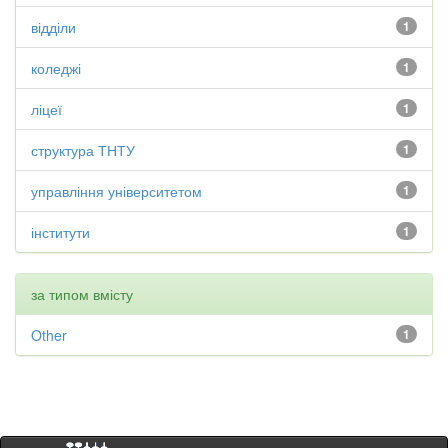
відділи
1
коледжі
1
ліцеї
1
структура ТНТУ
1
управління університетом
1
інститути
1
за типом вмісту
Other
1