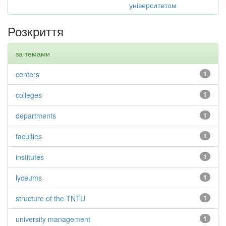
університетом
Розкриття
за темами
centers
1
colleges
1
departments
1
faculties
1
institutes
1
lyceums
1
structure of the TNTU
1
university management
1