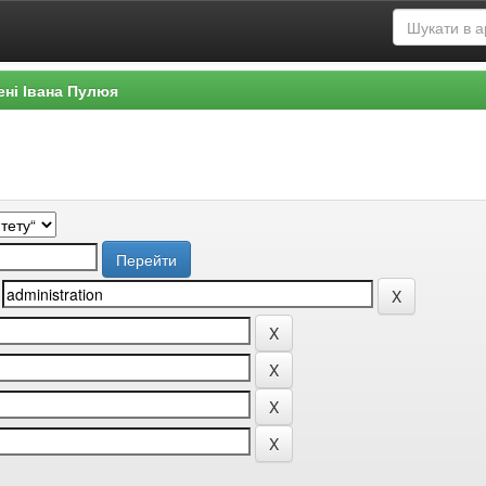
ені Івана Пулюя