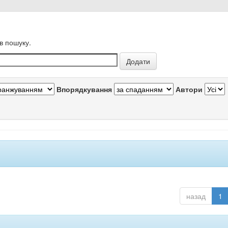
в пошуку.
Впорядкування
Автори
назад
1