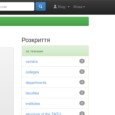
Вхід:
Мова
Розкриття
за темами
centers
1
colleges
1
departments
1
faculties
1
institutes
1
structure of the TNTU
1