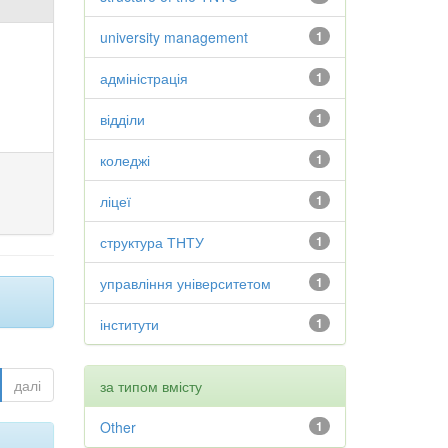
university management
1
адміністрація
1
відділи
1
коледжі
1
ліцеї
1
структура ТНТУ
1
управління університетом
1
інститути
1
далі
за типом вмісту
Other
1