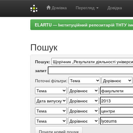
Домівка
Перегляд
Довідка
Skip
ELARTU — Інституційний репозитарій ТНТУ ім
navigation
Пошук
Пошук:
запит
Поточні фільтри:
Почати новий пошук