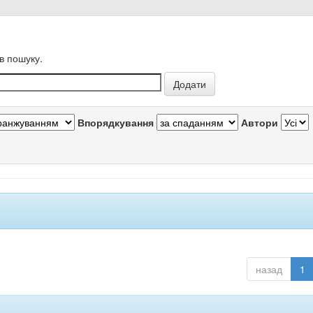
в пошуку.
Впорядкування
Автори
назад
1