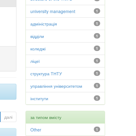
university management
1
адміністрація
1
відділи
1
коледжі
1
ліцеї
1
структура ТНТУ
1
управління університетом
1
інститути
1
далі
за типом вмісту
Other
1