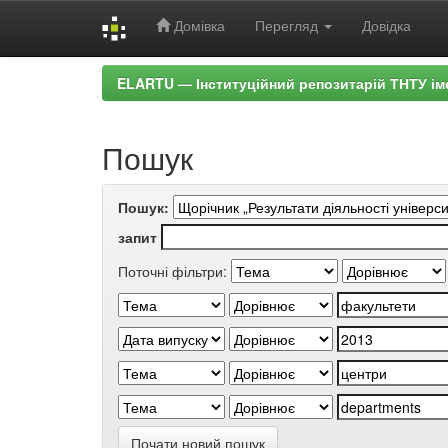
Домівка
Перегляд
Довідка
Skip
ELARTU — Інституційний репозитарій ТНТУ ім
navigation
Пошук
Пошук:
запит
Поточні фільтри:
Почати новий пошук