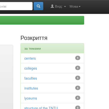
Вхід:
Мова
Розкриття
за темами
centers
1
colleges
1
faculties
1
institutes
1
lyceums
1
structure of the TNTU
1