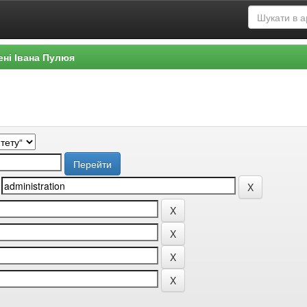
ені Івана Пулюя