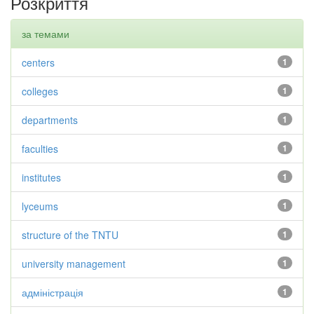
Розкриття
за темами
centers
1
colleges
1
departments
1
faculties
1
institutes
1
lyceums
1
structure of the TNTU
1
university management
1
адміністрація
1