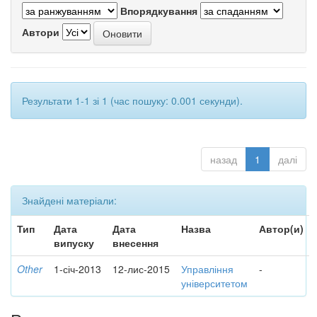
Впорядкування
Автори
Результати 1-1 зі 1 (час пошуку: 0.001 секунди).
назад
1
далі
Знайдені матеріали:
Тип
Дата
Дата
Назва
Автор(и)
випуску
внесення
Other
1-січ-2013
12-лис-2015
Управління
-
університетом