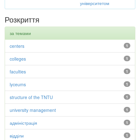
університетом
Розкриття
за темами
centers
1
colleges
1
faculties
1
lyceums
1
structure of the TNTU
1
university management
1
адміністрація
1
відділи
1