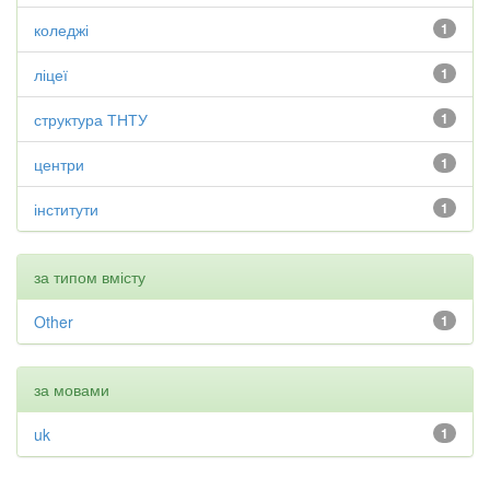
коледжі
1
ліцеї
1
структура ТНТУ
1
центри
1
інститути
1
за типом вмісту
Other
1
за мовами
uk
1