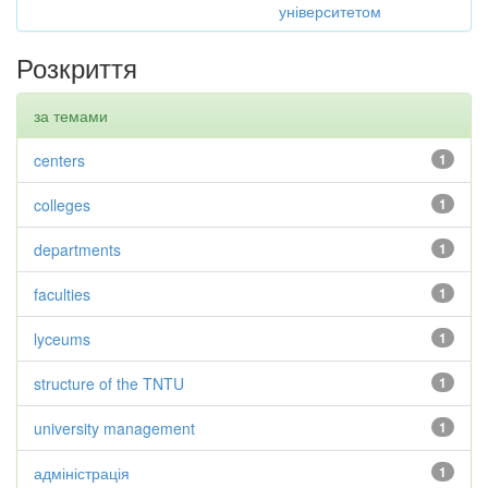
університетом
Розкриття
за темами
centers
1
colleges
1
departments
1
faculties
1
lyceums
1
structure of the TNTU
1
university management
1
адміністрація
1