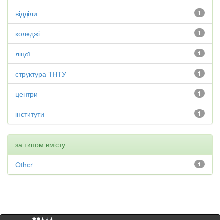
відділи
1
коледжі
1
ліцеї
1
структура ТНТУ
1
центри
1
інститути
1
за типом вмісту
Other
1