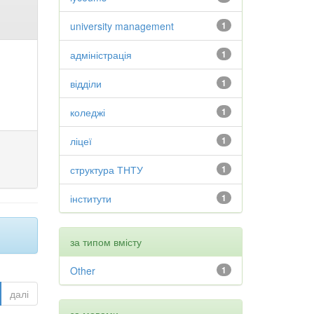
university management
1
адміністрація
1
відділи
1
коледжі
1
ліцеї
1
структура ТНТУ
1
інститути
1
за типом вмісту
Other
1
далі