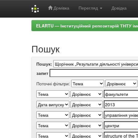
Домівка
Перегляд
Довідка
Skip
ELARTU — Інституційний репозитарій ТНТУ ім
navigation
Пошук
Пошук:
запит
Поточні фільтри: