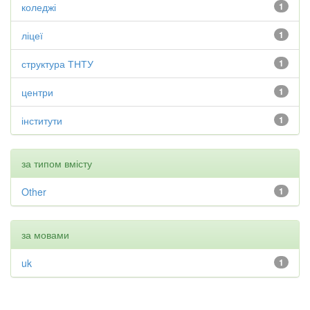
коледжі
1
ліцеї
1
структура ТНТУ
1
центри
1
інститути
1
за типом вмісту
Other
1
за мовами
uk
1