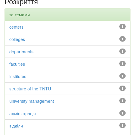
Розкриття
за темами
centers
1
colleges
1
departments
1
faculties
1
institutes
1
structure of the TNTU
1
university management
1
адміністрація
1
відділи
1