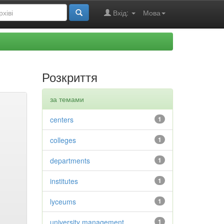
Вхід:
Мова
Розкриття
за темами
centers
1
colleges
1
departments
1
institutes
1
lyceums
1
university management
1