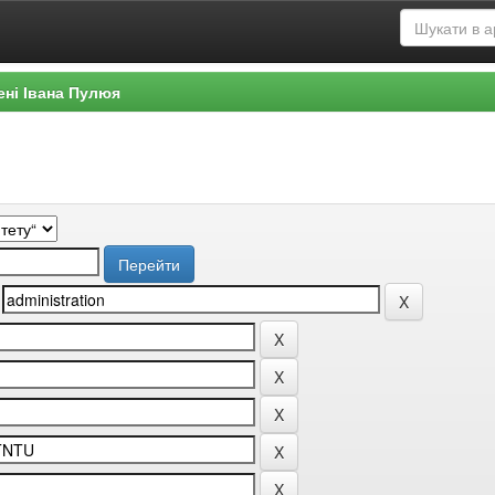
ені Івана Пулюя