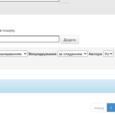
в пошуку.
Впорядкування
Автори
назад
1