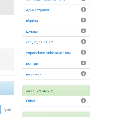
адміністрація
1
відділи
1
коледжі
1
структура ТНТУ
1
управління університетом
1
центри
1
інститути
1
за типом вмісту
Other
1
далі