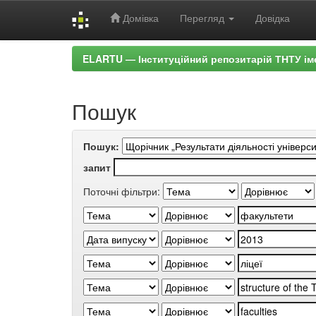
Домівка
Перегляд
Довідка
Skip
ELARTU — Інституційний репозитарій ТНТУ ім
navigation
Пошук
Пошук:
запит
Поточні фільтри: