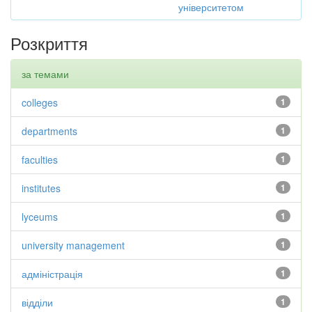
університетом
Розкриття
за темами
colleges
1
departments
1
faculties
1
institutes
1
lyceums
1
university management
1
адміністрація
1
відділи
1