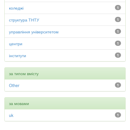
коледжі
1
структура ТНТУ
1
управління університетом
1
центри
1
інститути
1
за типом вмісту
Other
1
за мовами
uk
1