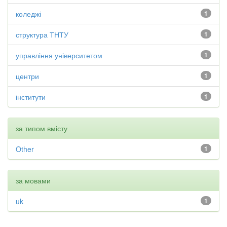
коледжі
1
структура ТНТУ
1
управління університетом
1
центри
1
інститути
1
за типом вмісту
Other
1
за мовами
uk
1