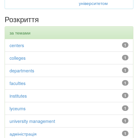
університетом
Розкриття
за темами
centers
1
colleges
1
departments
1
faculties
1
institutes
1
lyceums
1
university management
1
адміністрація
1