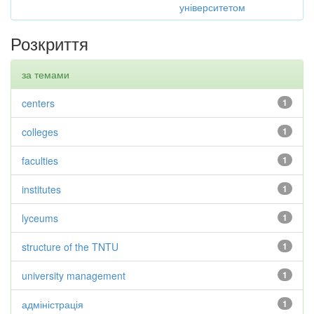
університетом
Розкриття
за темами
centers
1
colleges
1
faculties
1
institutes
1
lyceums
1
structure of the TNTU
1
university management
1
адміністрація
1