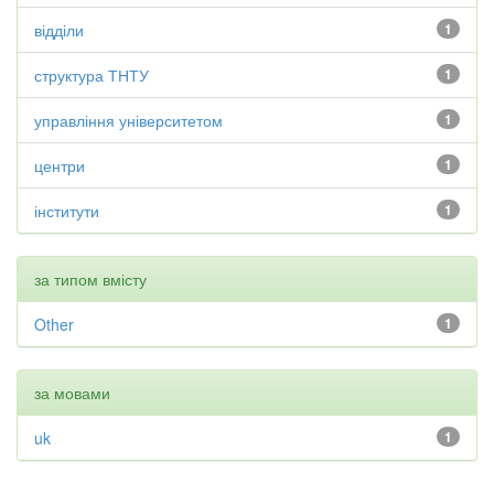
відділи
1
структура ТНТУ
1
управління університетом
1
центри
1
інститути
1
за типом вмісту
Other
1
за мовами
uk
1