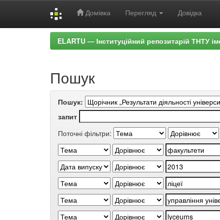
Домівка
Перегляд
Довідка
Skip
ELARTU — Інституційний репозитарій ТНТУ ім
navigation
Пошук
Пошук:
запит
Поточні фільтри: