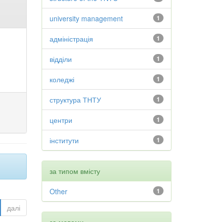
university management
1
адміністрація
1
відділи
1
коледжі
1
структура ТНТУ
1
центри
1
інститути
1
за типом вмісту
Other
1
далі