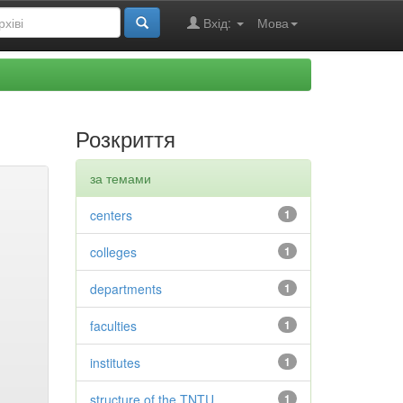
Вхід:
Мова
Розкриття
за темами
centers
1
colleges
1
departments
1
faculties
1
institutes
1
structure of the TNTU
1