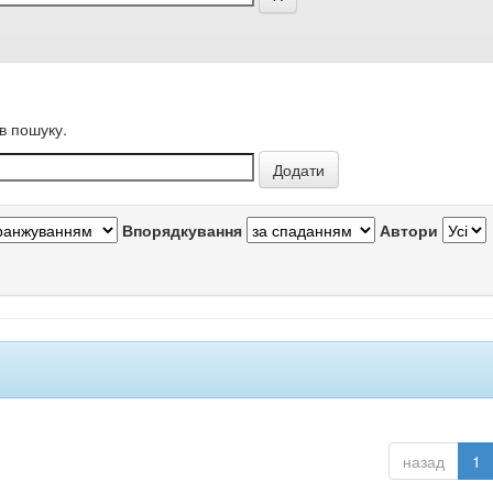
в пошуку.
Впорядкування
Автори
назад
1