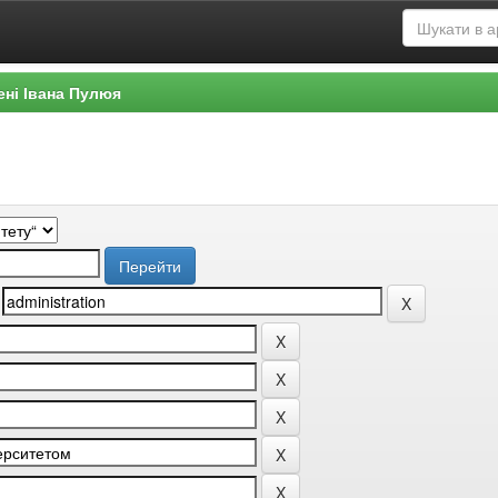
ені Івана Пулюя