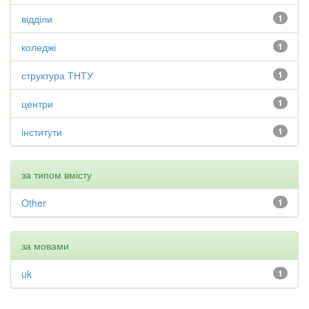
відділи
1
коледжі
1
структура ТНТУ
1
центри
1
інститути
1
за типом вмісту
Other
1
за мовами
uk
1