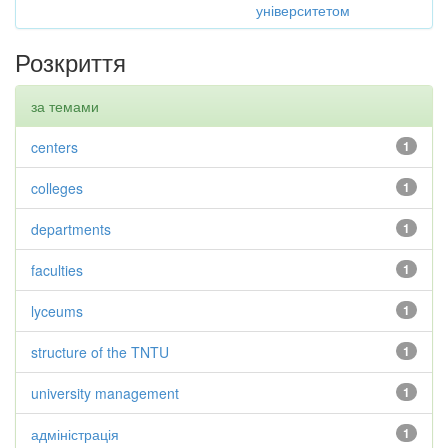
університетом
Розкриття
за темами
centers
1
colleges
1
departments
1
faculties
1
lyceums
1
structure of the TNTU
1
university management
1
адміністрація
1