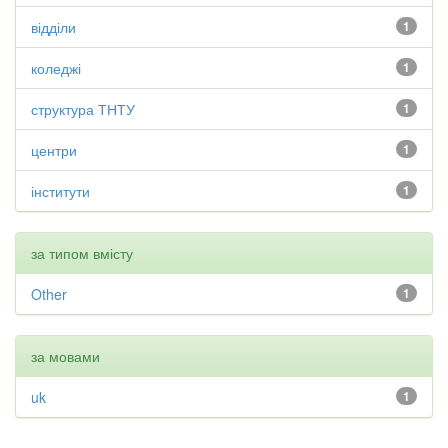
відділи
1
коледжі
1
структура ТНТУ
1
центри
1
інститути
1
за типом вмісту
Other
1
за мовами
uk
1