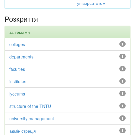
університетом
Розкриття
за темами
colleges
1
departments
1
faculties
1
institutes
1
lyceums
1
structure of the TNTU
1
university management
1
адміністрація
1