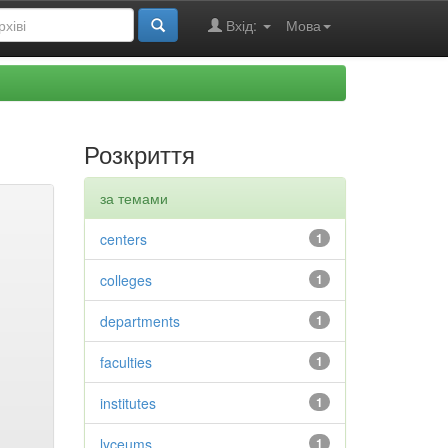
Вхід:
Мова
Розкриття
за темами
centers
1
colleges
1
departments
1
faculties
1
institutes
1
lyceums
1