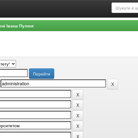
ені Івана Пулюя