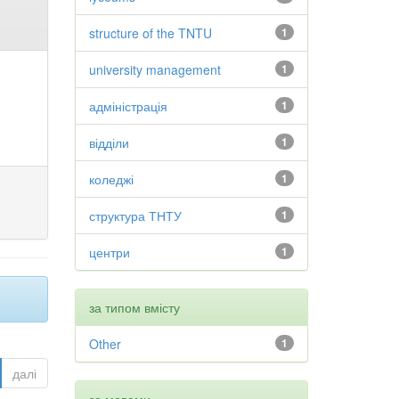
structure of the TNTU
1
university management
1
адміністрація
1
відділи
1
коледжі
1
структура ТНТУ
1
центри
1
за типом вмісту
Other
1
далі