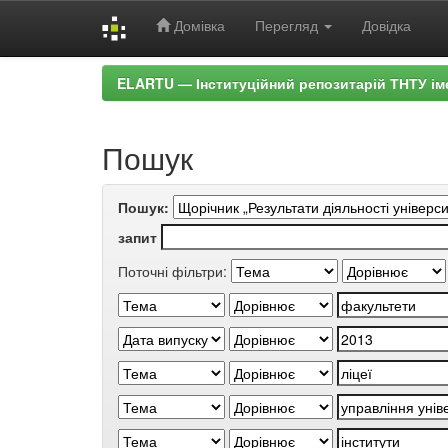
Домівка
Перегляд
Довідка
Skip
ELARTU — Інституційний репозитарій ТНТУ ім
navigation
Пошук
Пошук:
запит
Поточні фільтри: