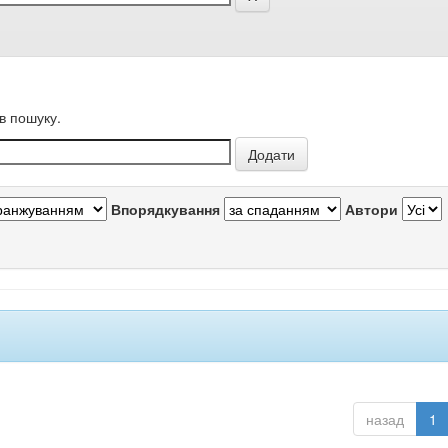
в пошуку.
Впорядкування
Автори
назад
1