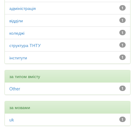
адміністрація
1
відділи
1
коледжі
1
структура ТНТУ
1
інститути
1
за типом вмісту
Other
1
за мовами
uk
1