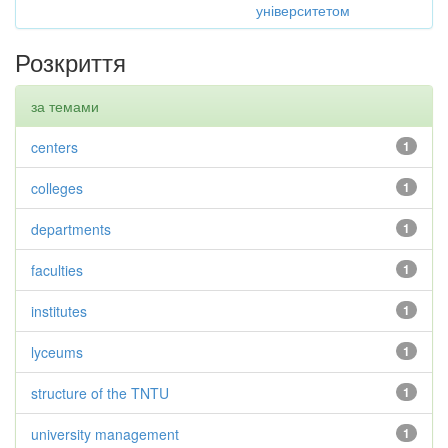
університетом
Розкриття
за темами
centers
1
colleges
1
departments
1
faculties
1
institutes
1
lyceums
1
structure of the TNTU
1
university management
1