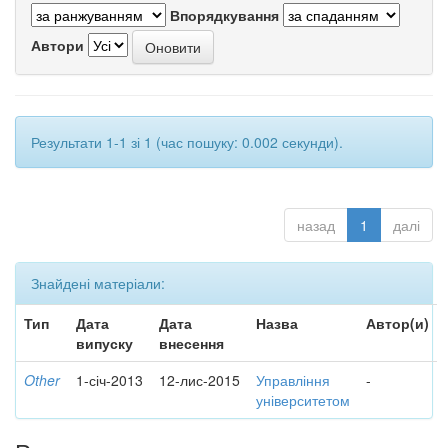
Впорядкування
Автори
Результати 1-1 зі 1 (час пошуку: 0.002 секунди).
назад
1
далі
Знайдені матеріали:
Тип
Дата
Дата
Назва
Автор(и)
випуску
внесення
Other
1-січ-2013
12-лис-2015
Управління
-
університетом