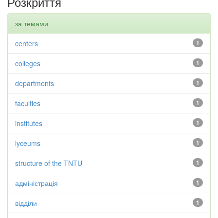
Розкриття
за темами
centers
1
colleges
1
departments
1
faculties
1
institutes
1
lyceums
1
structure of the TNTU
1
адміністрація
1
відділи
1