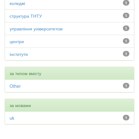
коледжі
1
структура ТНТУ
1
управління університетом
1
центри
1
інститути
1
за типом вмісту
Other
1
за мовами
uk
1