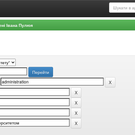
ені Івана Пулюя