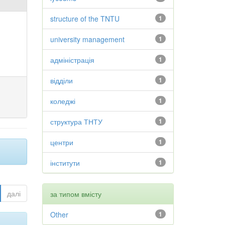
structure of the TNTU
1
university management
1
адміністрація
1
відділи
1
коледжі
1
структура ТНТУ
1
центри
1
інститути
1
далі
за типом вмісту
Other
1