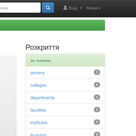
Вхід:
Мова
Розкриття
за темами
centers
1
colleges
1
departments
1
faculties
1
institutes
1
lyceums
1