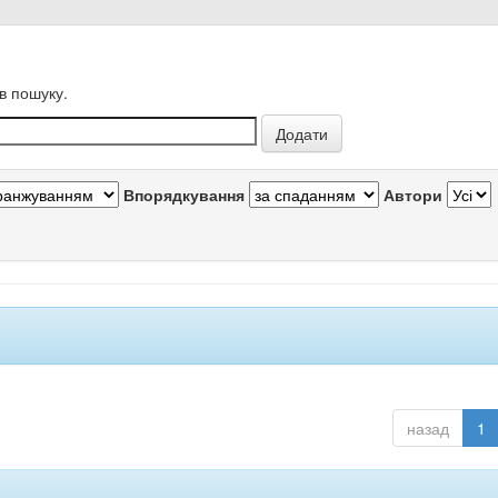
в пошуку.
Впорядкування
Автори
назад
1