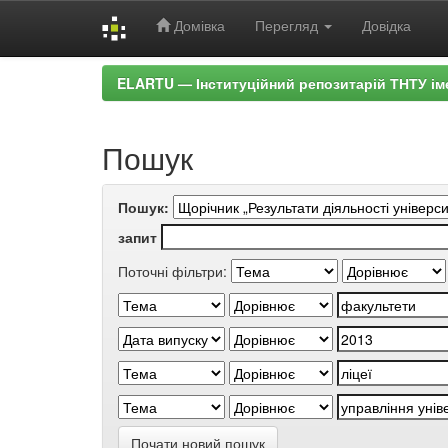
Домівка
Перегляд
Довідка
Skip
ELARTU — Інституційний репозитарій ТНТУ ім
navigation
Пошук
Пошук:
запит
Поточні фільтри:
Почати новий пошук