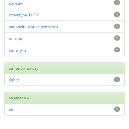
коледжі
1
структура ТНТУ
1
управління університетом
1
центри
1
інститути
1
за типом вмісту
Other
1
за мовами
uk
1