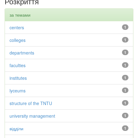
Розкриття
за темами
centers
1
colleges
1
departments
1
faculties
1
institutes
1
lyceums
1
structure of the TNTU
1
university management
1
відділи
1