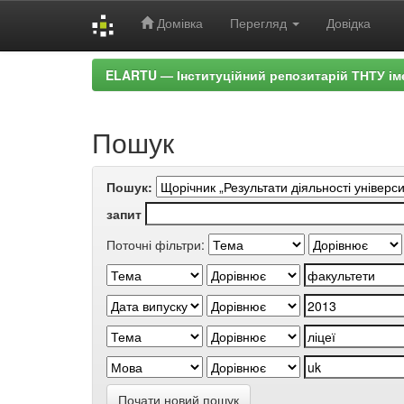
Домівка
Перегляд
Довідка
Skip
ELARTU — Інституційний репозитарій ТНТУ ім
navigation
Пошук
Пошук:
запит
Поточні фільтри:
Почати новий пошук