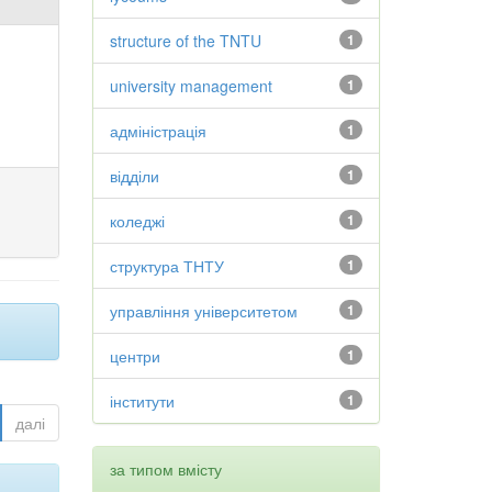
structure of the TNTU
1
university management
1
адміністрація
1
відділи
1
коледжі
1
структура ТНТУ
1
управління університетом
1
центри
1
інститути
1
далі
за типом вмісту