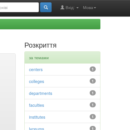
Вхід:
Мова
Розкриття
за темами
centers
1
colleges
1
departments
1
faculties
1
institutes
1
lyceums
1