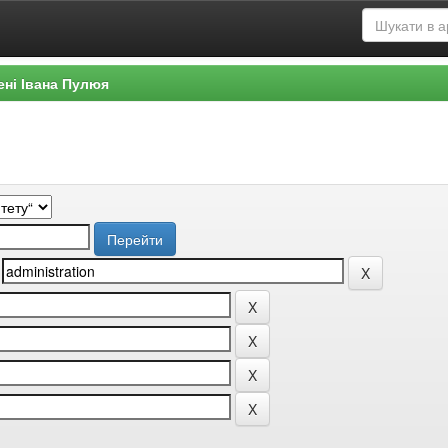
ені Івана Пулюя