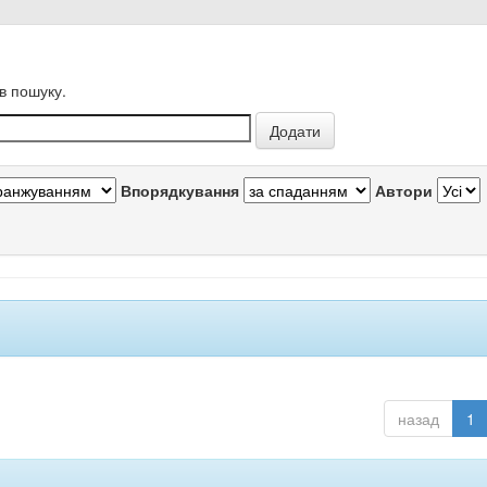
в пошуку.
Впорядкування
Автори
назад
1