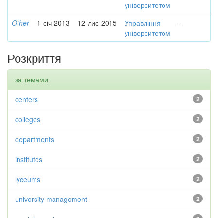
університетом
Other
1-січ-2013
12-лис-2015
Управління
-
університетом
Розкриття
за темами
centers
2
colleges
2
departments
2
institutes
2
lyceums
2
university management
2