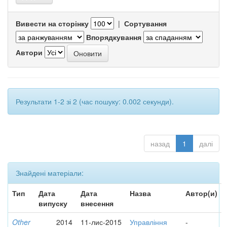
Вивести на сторінку
|
Сортування
Впорядкування
Автори
Результати 1-2 зі 2 (час пошуку: 0.002 секунди).
назад
1
далі
Знайдені матеріали:
Тип
Дата
Дата
Назва
Автор(и)
випуску
внесення
Other
2014
11-лис-2015
Управління
-