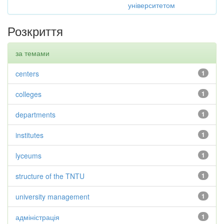
університетом
Розкриття
за темами
centers
1
colleges
1
departments
1
institutes
1
lyceums
1
structure of the TNTU
1
university management
1
адміністрація
1