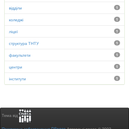
відділи
1
коледжі
1
ліцеї
1
структура ТНТУ
1
факультети
1
центри
1
інститути
1
Тема від
Програмне забезпечення DSpace
Авторські права © 2002-