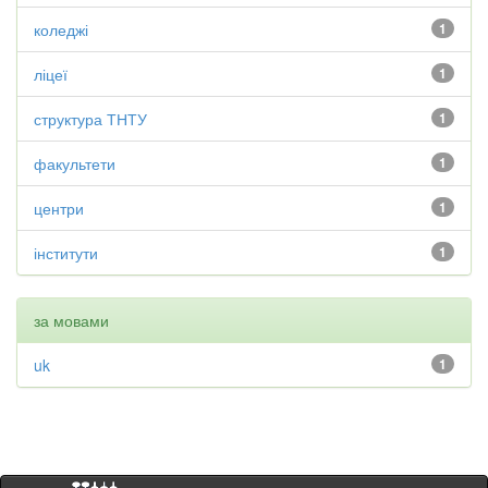
коледжі
1
ліцеї
1
структура ТНТУ
1
факультети
1
центри
1
інститути
1
за мовами
uk
1