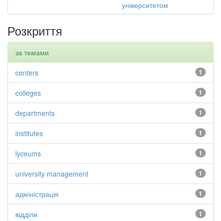
університетом
Розкриття
за темами
centers
1
colleges
1
departments
1
institutes
1
lyceums
1
university management
1
адміністрація
1
відділи
1