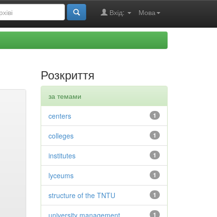
Вхід:
Мова
Розкриття
за темами
centers
1
colleges
1
institutes
1
lyceums
1
structure of the TNTU
1
university management
1