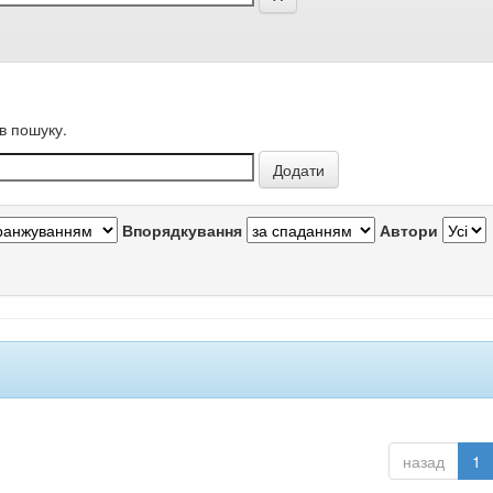
в пошуку.
Впорядкування
Автори
назад
1