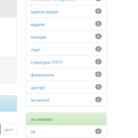
адміністрація
1
відділи
1
коледжі
1
ліцеї
1
структура ТНТУ
1
факультети
1
центри
1
інститути
1
за мовами
далі
uk
1