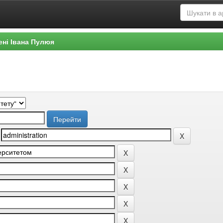
ені Івана Пулюя