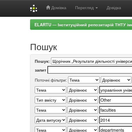
Домівка
Перегляд
Довідка
Skip
ELARTU — Інституційний репозитарій ТНТУ ім
navigation
Пошук
Пошук:
запит
Поточні фільтри: