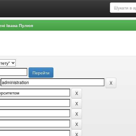
ені Івана Пулюя