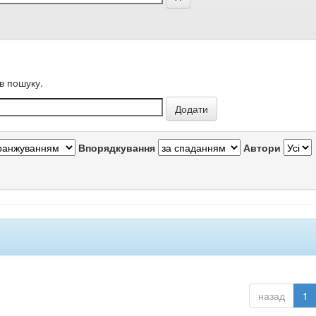
в пошуку.
Впорядкування
Автори
назад
1