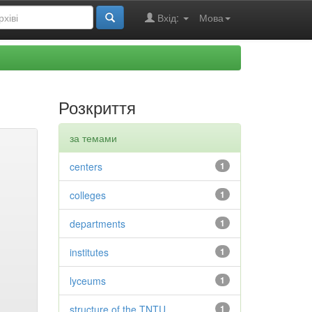
Вхід:
Мова
Розкриття
за темами
centers
1
colleges
1
departments
1
institutes
1
lyceums
1
structure of the TNTU
1