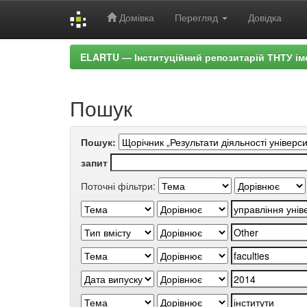
Домівка
Перегляд
Довідка
Skip
ELARTU — Інституційний репозитарій ТНТУ ім
navigation
Пошук
Пошук:
запит
Поточні фільтри: