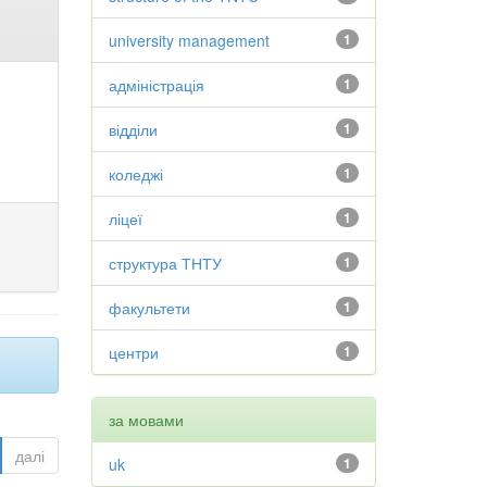
university management
1
адміністрація
1
відділи
1
коледжі
1
ліцеї
1
структура ТНТУ
1
факультети
1
центри
1
за мовами
далі
uk
1