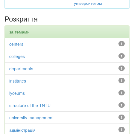
університетом
Розкриття
за темами
centers
1
colleges
1
departments
1
institutes
1
lyceums
1
structure of the TNTU
1
university management
1
адміністрація
1