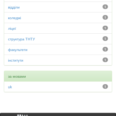
відділи
1
коледжі
1
ліцеї
1
структура ТНТУ
1
факультети
1
інститути
1
за мовами
uk
1