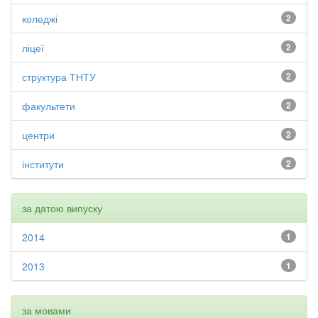
коледжі
2
ліцеї
2
структура ТНТУ
2
факультети
2
центри
2
інститути
2
за датою випуску
2014
1
2013
1
за мовами