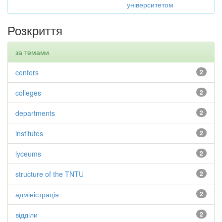
університетом
Розкриття
за темами
centers
2
colleges
2
departments
2
institutes
2
lyceums
2
structure of the TNTU
2
адміністрація
2
відділи
2