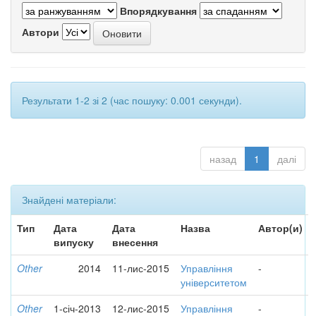
Впорядкування
Автори
Результати 1-2 зі 2 (час пошуку: 0.001 секунди).
назад
1
далі
Знайдені матеріали:
Тип
Дата
Дата
Назва
Автор(и)
випуску
внесення
Other
2014
11-лис-2015
Управління
-
університетом
Other
1-січ-2013
12-лис-2015
Управління
-