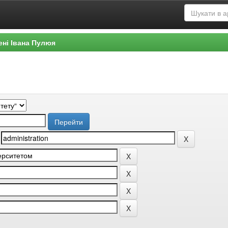
ені Івана Пулюя