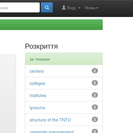
Вхід:
Мова
Розкриття
за темами
centers
2
colleges
2
institutes
2
lyceums
2
structure of the TNTU
2
university management
2