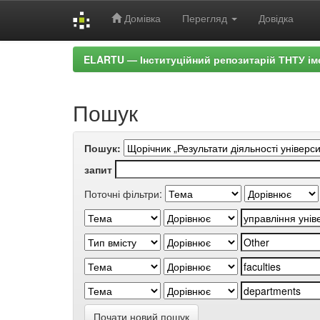
Домівка
Перегляд
Довідка
Skip
ELARTU — Інституційний репозитарій ТНТУ ім
navigation
Пошук
Пошук:
запит
Поточні фільтри:
Почати новий пошук