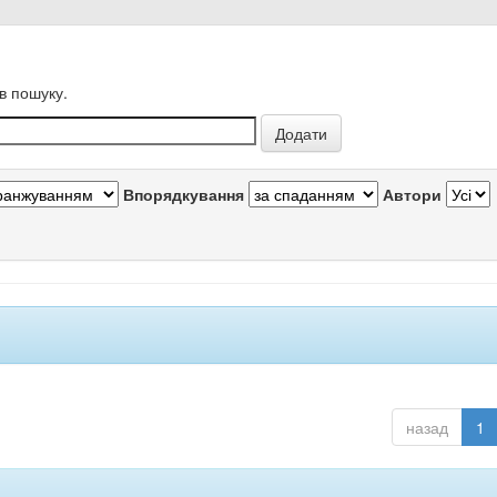
в пошуку.
Впорядкування
Автори
назад
1