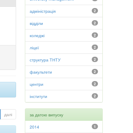
адміністрація
2
відділи
2
коледжі
2
ліцеї
2
структура ТНТУ
2
факультети
2
центри
2
інститути
2
далі
за датою випуску
2014
1