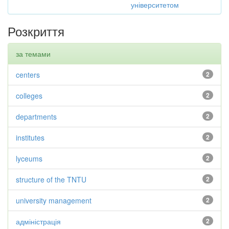
університетом
Розкриття
за темами
centers
2
colleges
2
departments
2
institutes
2
lyceums
2
structure of the TNTU
2
university management
2
адміністрація
2