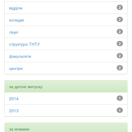
відділи
2
коледжі
2
ліцеї
2
структура ТНТУ
2
факультети
2
центри
2
за датою випуску
2014
1
2013
1
за мовами