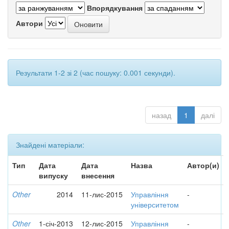
Впорядкування
Автори
Результати 1-2 зі 2 (час пошуку: 0.001 секунди).
назад
1
далі
Знайдені матеріали:
Тип
Дата
Дата
Назва
Автор(и)
випуску
внесення
Other
2014
11-лис-2015
Управління
-
університетом
Other
1-січ-2013
12-лис-2015
Управління
-