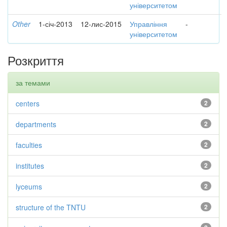
університетом
Other
1-січ-2013
12-лис-2015
Управління
-
університетом
Розкриття
за темами
centers
2
departments
2
faculties
2
institutes
2
lyceums
2
structure of the TNTU
2