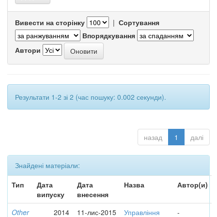
Вивести на сторінку
|
Сортування
Впорядкування
Автори
Результати 1-2 зі 2 (час пошуку: 0.002 секунди).
назад
1
далі
Знайдені матеріали:
Тип
Дата
Дата
Назва
Автор(и)
випуску
внесення
Other
2014
11-лис-2015
Управління
-