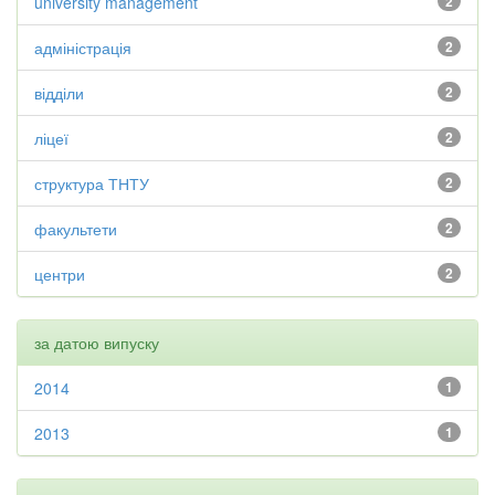
university management
2
адміністрація
2
відділи
2
ліцеї
2
структура ТНТУ
2
факультети
2
центри
2
за датою випуску
2014
1
2013
1