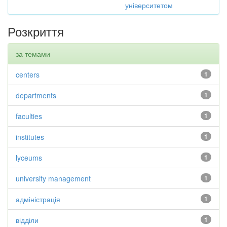
університетом
Розкриття
за темами
centers
1
departments
1
faculties
1
institutes
1
lyceums
1
university management
1
адміністрація
1
відділи
1