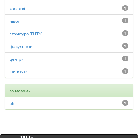
коледжі
1
ліцеї
1
структура ТНТУ
1
факультети
1
центри
1
інститути
1
за мовами
uk
1