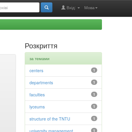
Вхід:
Мова
Розкриття
за темами
centers
1
departments
1
faculties
1
lyceums
1
structure of the TNTU
1
university management
1