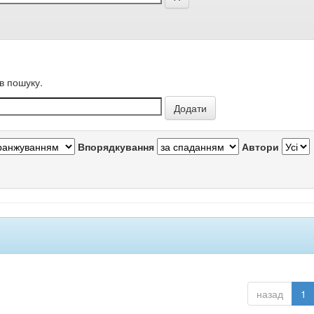
в пошуку.
Впорядкування
Автори
назад
1