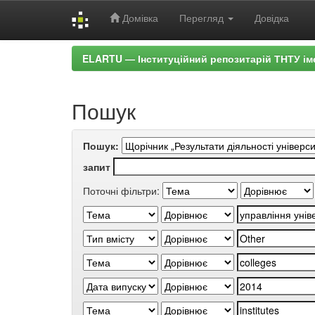
Домівка
Перегляд
Довідка
Skip
ELARTU — Інституційний репозитарій ТНТУ ім
navigation
Пошук
Пошук:
запит
Поточні фільтри: