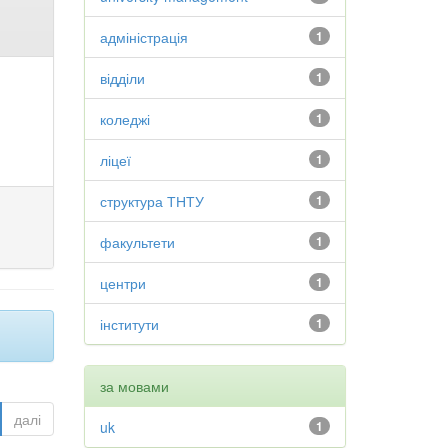
адміністрація
1
відділи
1
коледжі
1
ліцеї
1
структура ТНТУ
1
факультети
1
центри
1
інститути
1
за мовами
далі
uk
1