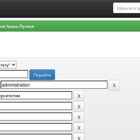
ені Івана Пулюя