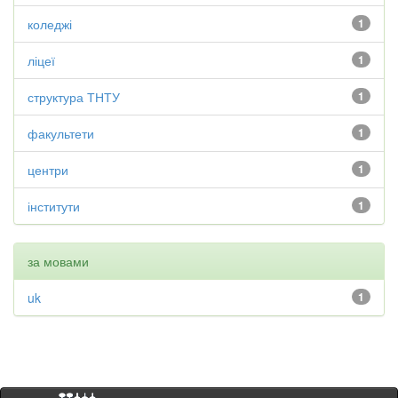
коледжі
1
ліцеї
1
структура ТНТУ
1
факультети
1
центри
1
інститути
1
за мовами
uk
1