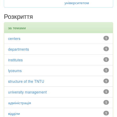
університетом
Розкриття
за темами
centers
1
departments
1
institutes
1
lyceums
1
structure of the TNTU
1
university management
1
адміністрація
1
відділи
1