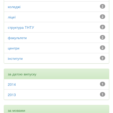
коледжі
2
ліцеї
2
структура ТНТУ
2
факультети
2
центри
2
інститути
2
за датою випуску
2014
1
2013
1
за мовами