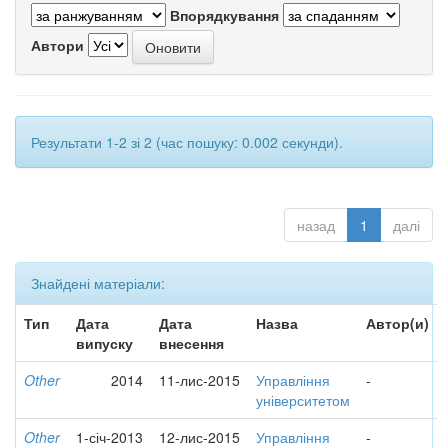
Впорядкування
Автори
Результати 1-2 зі 2 (час пошуку: 0.002 секунди).
назад
1
далі
Знайдені матеріали:
Тип
Дата
Дата
Назва
Автор(и)
випуску
внесення
Other
2014
11-лис-2015
Управління
-
університетом
Other
1-січ-2013
12-лис-2015
Управління
-