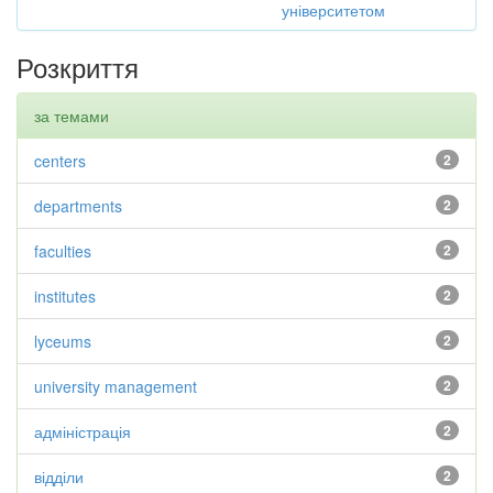
університетом
Розкриття
за темами
centers
2
departments
2
faculties
2
institutes
2
lyceums
2
university management
2
адміністрація
2
відділи
2