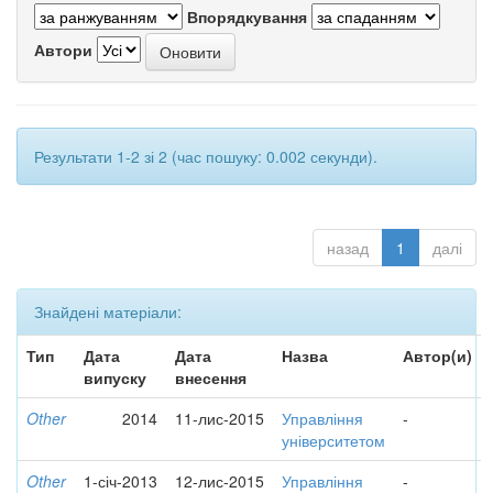
Впорядкування
Автори
Результати 1-2 зі 2 (час пошуку: 0.002 секунди).
назад
1
далі
Знайдені матеріали:
Тип
Дата
Дата
Назва
Автор(и)
випуску
внесення
Other
2014
11-лис-2015
Управління
-
університетом
Other
1-січ-2013
12-лис-2015
Управління
-