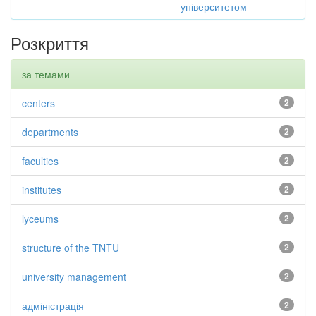
університетом
Розкриття
за темами
centers
2
departments
2
faculties
2
institutes
2
lyceums
2
structure of the TNTU
2
university management
2
адміністрація
2