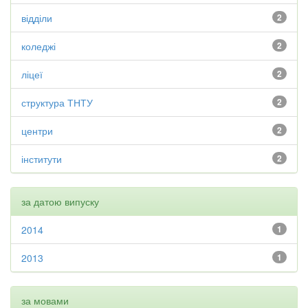
відділи
2
коледжі
2
ліцеї
2
структура ТНТУ
2
центри
2
інститути
2
за датою випуску
2014
1
2013
1
за мовами