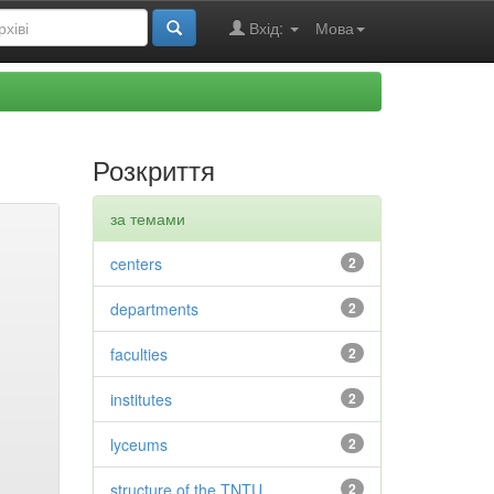
Вхід:
Мова
Розкриття
за темами
centers
2
departments
2
faculties
2
institutes
2
lyceums
2
structure of the TNTU
2