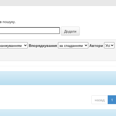
в пошуку.
Впорядкування
Автори
назад
1