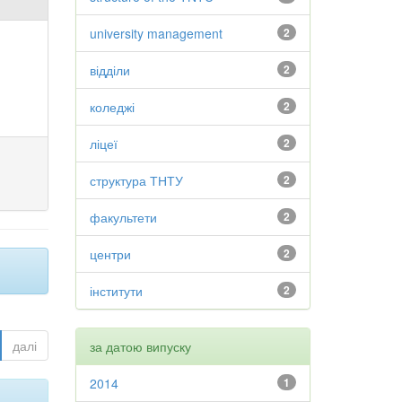
university management
2
відділи
2
коледжі
2
ліцеї
2
структура ТНТУ
2
факультети
2
центри
2
інститути
2
далі
за датою випуску
2014
1