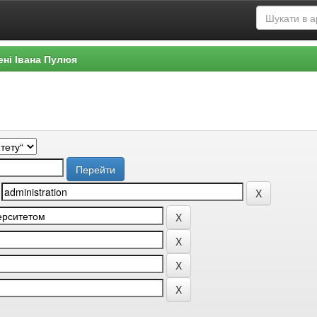
ені Івана Пулюя