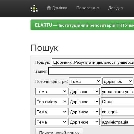
Домівка
Перегляд
Довідка
Skip
ELARTU — Інституційний репозитарій ТНТУ ім
navigation
Пошук
Пошук:
запит
Поточні фільтри:
Почати новий пошук