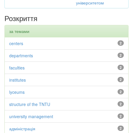
університетом
Розкриття
за темами
centers
2
departments
2
faculties
2
institutes
2
lyceums
2
structure of the TNTU
2
university management
2
адміністрація
2