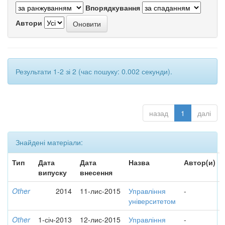
Впорядкування
Автори
Результати 1-2 зі 2 (час пошуку: 0.002 секунди).
назад
1
далі
Знайдені матеріали:
Тип
Дата
Дата
Назва
Автор(и)
випуску
внесення
Other
2014
11-лис-2015
Управління
-
університетом
Other
1-січ-2013
12-лис-2015
Управління
-