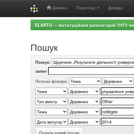
Домівка
Перегляд
Довідка
Skip
ELARTU — Інституційний репозитарій ТНТУ ім
navigation
Пошук
Пошук:
запит
Поточні фільтри:
Почати новий пошук