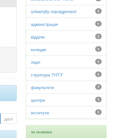
university management
1
адміністрація
1
відділи
1
коледжі
1
ліцеї
1
структура ТНТУ
1
факультети
1
центри
1
інститути
1
далі
за мовами