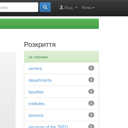
Вхід:
Мова
Розкриття
за темами
centers
1
departments
1
faculties
1
institutes
1
lyceums
1
structure of the TNTU
1