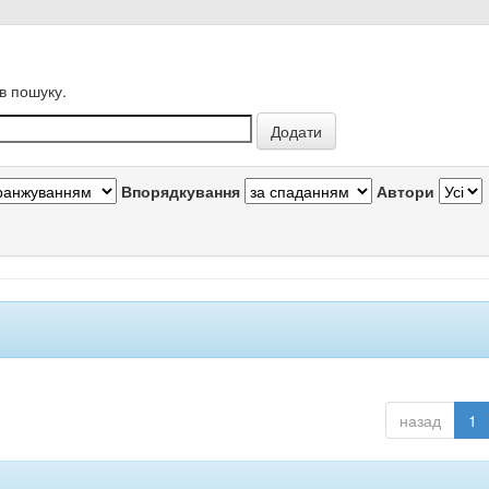
в пошуку.
Впорядкування
Автори
назад
1