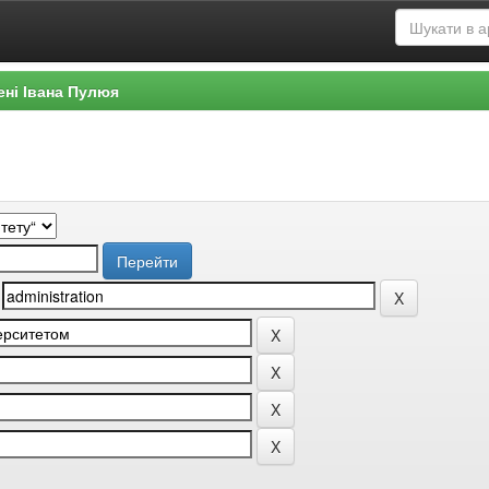
ені Івана Пулюя